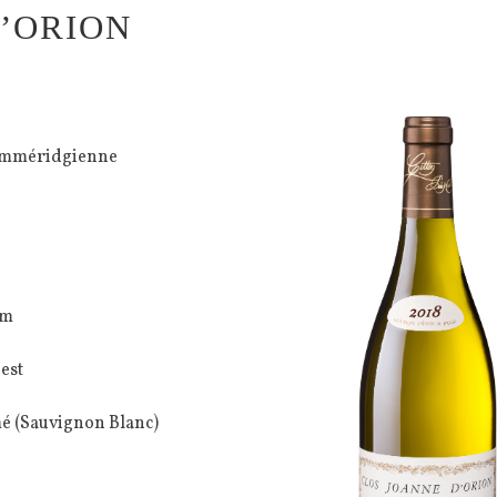
’ORION
mméridgienne
 m
est
é (Sauvignon Blanc)