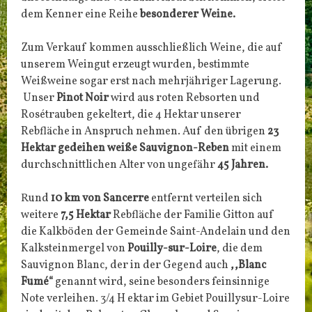
dem Kenner eine Reihe
besonderer Weine.
Zum Verkauf kommen ausschließlich Weine, die auf
unserem Weingut erzeugt wurden, bestimmte
Weißweine sogar erst nach mehrjähriger Lagerung.
Unser
Pinot Noir
wird aus roten Rebsorten und
Rosétrauben gekeltert, die 4 Hektar unserer
Rebfläche in Anspruch nehmen. Auf den übrigen
23
Hektar gedeihen weiße Sauvignon-Reben
mit einem
durchschnittlichen Alter von ungefähr
45 Jahren.
Rund
10 km von Sancerre
entfernt verteilen sich
weitere
7,5 Hektar
Rebfläche der Familie Gitton auf
die Kalkböden der Gemeinde Saint-Andelain und den
Kalksteinmergel von
Pouilly-sur-Loire
, die dem
Sauvignon Blanc, der in der Gegend auch
,,Blanc
Fumé“
genannt wird, seine besonders feinsinnige
Note verleihen. 3/4 H ektar im Gebiet Pouilly­sur-Loire