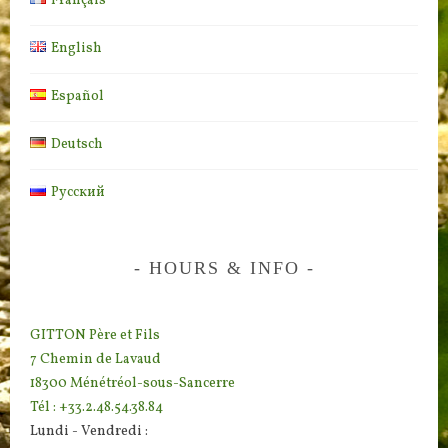
Français
English
Español
Deutsch
Русский
HOURS & INFO
GITTON Père et Fils
7 Chemin de Lavaud
18300 Ménétréol-sous-Sancerre
Tél : +33.2.48.54.38.84
Lundi - Vendredi :