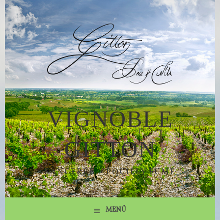
Springe
zum
Inhalt
VIGNOBLE
GITTON
SANCERRE – POUILLY FUMÉ
MENÜ